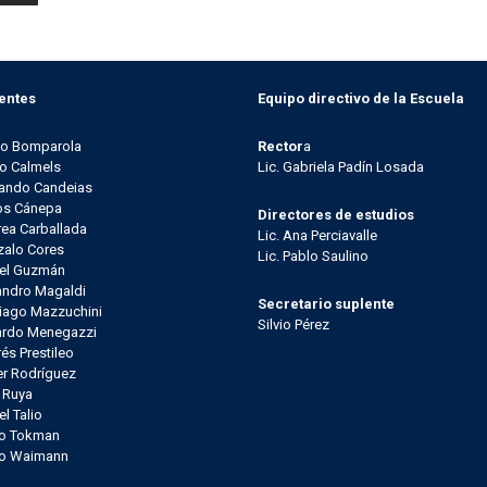
entes
Equipo directivo de la Escuela
go Bomparola
Rector
a
o Calmels
Lic. Gabriela Padín Losada
ando Candeias
os Cánepa
Directores de estudios
ea Carballada
Lic. Ana Perciavalle
alo Cores
Lic. Pablo Saulino
el Guzmán
andro Magaldi
Secretario suplente
iago Mazzuchini
Silvio Pérez
ardo Menegazzi
és Prestileo
er Rodríguez
l Ruya
el Talio
io Tokman
lo Waimann