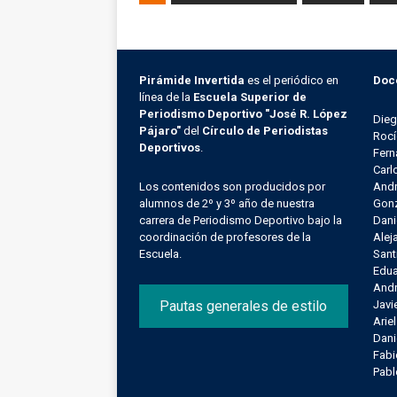
Pirámide Invertida
es el periódico en
Doc
línea de la
Escuela Superior de
Periodismo Deportivo "José R. López
Die
Pájaro"
del
Círculo de Periodistas
Rocí
Deportivos
.
Fern
Carl
Los contenidos son producidos por
Andr
alumnos de 2º y 3º año de nuestra
Gonz
carrera de Periodismo Deportivo bajo la
Dani
coordinación de profesores de la
Alej
Escuela.
Sant
Edu
Andr
Pautas generales de estilo
Javi
Arie
Dani
Fab
Pab