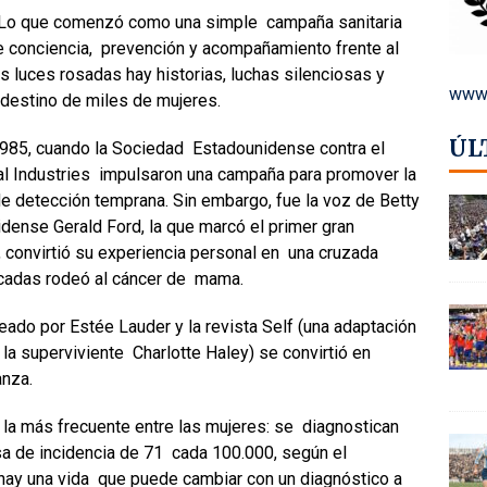
. Lo que comenzó como una simple campaña sanitaria
e conciencia, prevención y acompañamiento frente al
 luces rosadas hay historias, luchas silenciosas y
www.
destino de miles de mujeres.
ÚL
1985, cuando la Sociedad Estadounidense contra el
al Industries impulsaron una campaña para promover la
 detección temprana. Sin embargo, fue la voz de Betty
dense Gerald Ford, la que marcó el primer gran
, convirtió su experiencia personal en una cruzada
décadas rodeó al cáncer de mama.
creado por
Estée Lauder y la revista Self
(una adaptación
 la superviviente Charlotte Haley) se convirtió en
anza.
 la más frecuente entre las mujeres: se diagnostican
sa de incidencia de 71
cada 100.000
, según el
a hay una vida que puede cambiar con un diagnóstico a