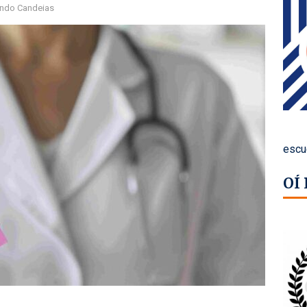
ndo Candeias
escu
OÍ