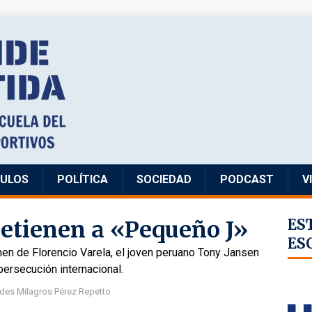
CULOS
POLÍTICA
SOCIEDAD
PODCAST
V
 detienen a «Pequeño J»
ES
ES
rimen de Florencio Varela, el joven peruano Tony Jansen
persecución internacional.
des Milagros Pérez Repetto