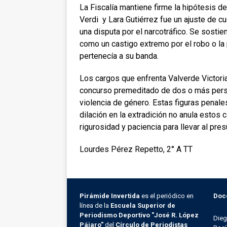
La Fiscalía mantiene firme la hipótesis de
Verdi y Lara Gutiérrez fue un ajuste de 
una disputa por el narcotráfico. Se sosti
como un castigo extremo por el robo o la
pertenecía a su banda.
Los cargos que enfrenta Valverde Victori
concurso premeditado de dos o más perso
violencia de género. Estas figuras penale
dilación en la extradición no anula estos 
rigurosidad y paciencia para llevar al presu
Lourdes Pérez Repetto, 2° A TT
Pirámide Invertida
es el periódico en
Doc
línea de la
Escuela Superior de
Periodismo Deportivo "José R. López
Die
Pájaro"
del
Círculo de Periodistas