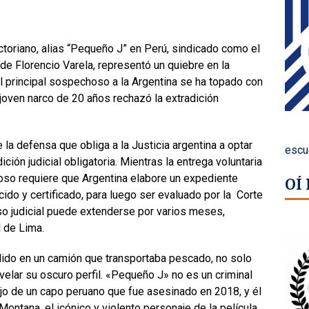
toriano, alias “Pequeño J” en Perú, sindicado como el
o de Florencio Varela, representó un quiebre en la
el principal sospechoso a la Argentina se ha topado con
 joven narco de 20 años rechazó la extradición
la defensa que obliga a la Justicia argentina a optar
escu
ición judicial obligatoria. Mientras la entrega voluntaria
zoso requiere que Argentina elabore un expediente
OÍ
ido y certificado, para luego ser evaluado por la Corte
o judicial puede extenderse por varios meses,
 de Lima.
dido en un camión que transportaba pescado, no solo
velar su oscuro perfil. «Pequeño J» no es un criminal
ijo de un capo peruano que fue asesinado en 2018, y él
ntana, el icónico y violento personaje de la película