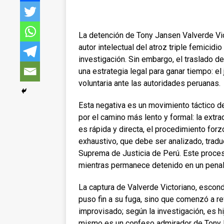
La detención de Tony Jansen Valverde Vic
autor intelectual del atroz triple femicidi
investigación. Sin embargo, el traslado d
una estrategia legal para ganar tiempo: el
voluntaria ante las autoridades peruanas.
Esta negativa es un movimiento táctico de 
por el camino más lento y formal: la extrad
es rápida y directa, el procedimiento for
exhaustivo, que debe ser analizado, traduc
Suprema de Justicia de Perú. Este proces
mientras permanece detenido en un penal
La captura de Valverde Victoriano, escon
puso fin a su fuga, sino que comenzó a re
improvisado; según la investigación, es h
mismo es un confeso admirador de Tony Mo