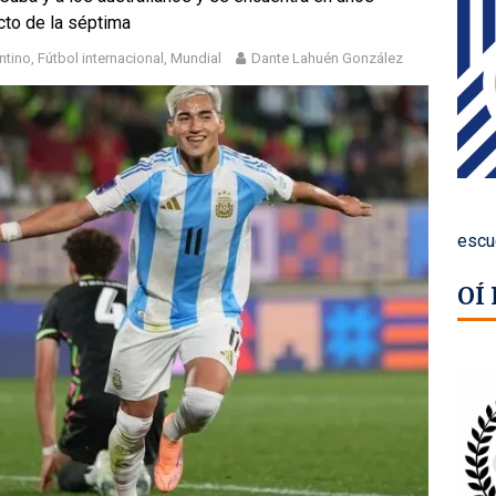
cto de la séptima
ntino
,
Fútbol internacional
,
Mundial
Dante Lahuén González
escu
OÍ