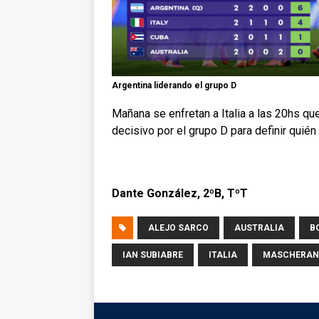
Argentina liderando el grupo D
Mañana se enfretan a Italia a las 20hs qu
decisivo por el grupo D para definir quién
Dante González, 2ºB, TºT
ALEJO SARCO
AUSTRALIA
B
IAN SUBIABRE
ITALIA
MASCHERA