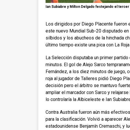
Ian Subiabre y Milton Delgado festejando el tercer g
Los dirigidos por Diego Placente fueron 
este nuevo Mundial Sub-20 disputado en C
silbidos y los abucheos de la hinchada chi
último tiempo existe una pica con La Roja
La Selección disputaba un primer partido 
minutos. El gol de Alejo Sarco tempraname
Fernández, a los diez minutos de juego, co
roja al jugador de Talleres pidió Diego Plac
decisión pero el árbitro se mantuvo fuert
ampliar el marcador con Sarco y relajars
lo controlaría la Albiceleste e Ian Subiabr
Contra Australia fueron aún más efectivos
para la clasificación. Volvió a aparecer A
estadounidense Benjamín Cremaschi, y lu