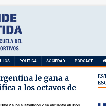
CULOS
POLÍTICA
SOCIEDAD
PODCAST
V
rgentina le gana a
ES
ES
ifica a los octavos de
Cuba y a los australianos y se encuentra en unos