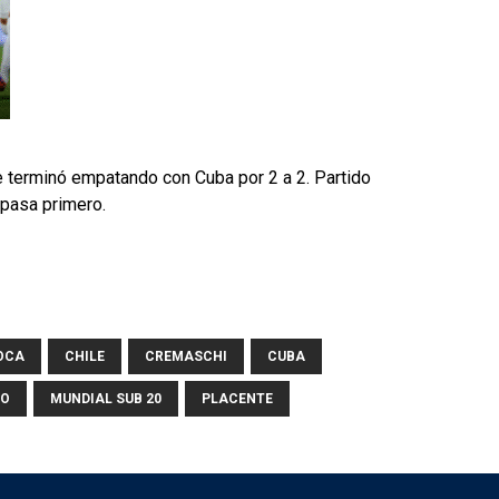
e terminó empatando con Cuba por 2 a 2. Partido
 pasa primero.
OCA
CHILE
CREMASCHI
CUBA
NO
MUNDIAL SUB 20
PLACENTE