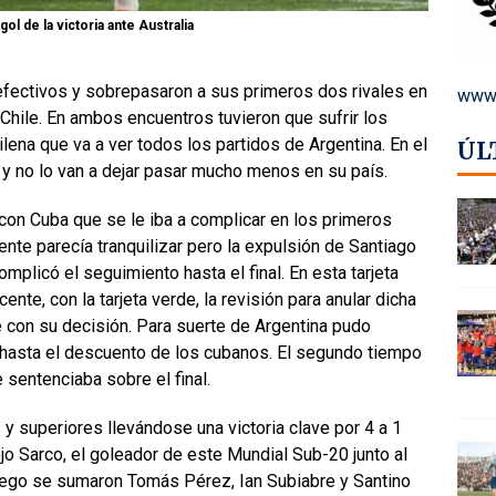
ol de la victoria ante Australia
efectivos y sobrepasaron a sus primeros dos rivales en
www.
hile. En ambos encuentros tuvieron que sufrir los
lena que va a ver todos los partidos de Argentina. En el
ÚL
 y no lo van a dejar pasar mucho menos en su país.
con Cuba que se le iba a complicar en los primeros
nte parecía tranquilizar pero la expulsión de Santiago
mplicó el seguimiento hasta el final. En esta tarjeta
ente, con la tarjeta verde, la revisión para anular dicha
e con su decisión. Para suerte de Argentina pudo
e hasta el descuento de los cubanos. El segundo tiempo
e sentenciaba sobre el final.
 y superiores llevándose una victoria clave por 4 a 1
lejo Sarco, el goleador de este Mundial Sub-20 junto al
ego se sumaron Tomás Pérez, Ian Subiabre y Santino