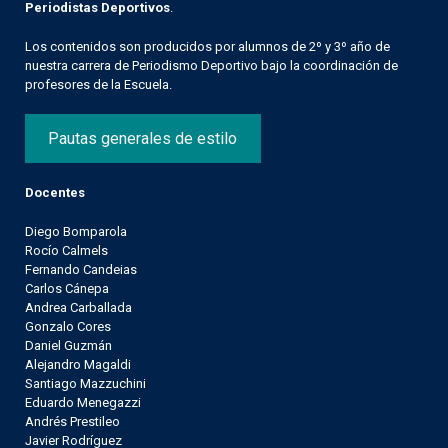
Periodistas Deportivos
.
Los contenidos son producidos por alumnos de 2º y 3º año de
nuestra carrera de Periodismo Deportivo bajo la coordinación de
profesores de la Escuela.
Pautas generales de estilo
Docentes
Diego Bomparola
Rocío Calmels
Fernando Candeias
Carlos Cánepa
Andrea Carballada
Gonzalo Cores
Daniel Guzmán
Alejandro Magaldi
Santiago Mazzuchini
Eduardo Menegazzi
Andrés Prestileo
Javier Rodríguez