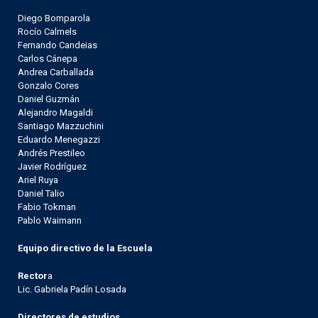
Diego Bomparola
Rocío Calmels
Fernando Candeias
Carlos Cánepa
Andrea Carballada
Gonzalo Cores
Daniel Guzmán
Alejandro Magaldi
Santiago Mazzuchini
Eduardo Menegazzi
Andrés Prestileo
Javier Rodríguez
Ariel Ruya
Daniel Talio
Fabio Tokman
Pablo Waimann
Equipo directivo de la Escuela
Rector
a
Lic. Gabriela Padín Losada
Directores de estudios