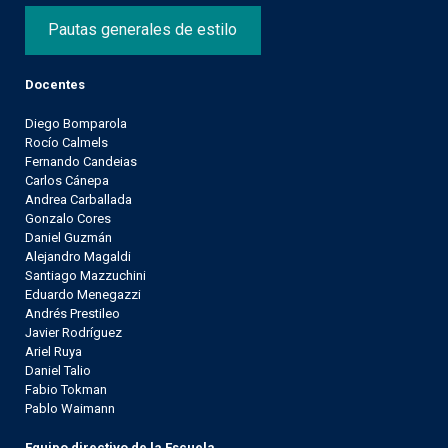
Pautas generales de estilo
Docentes
Diego Bomparola
Rocío Calmels
Fernando Candeias
Carlos Cánepa
Andrea Carballada
Gonzalo Cores
Daniel Guzmán
Alejandro Magaldi
Santiago Mazzuchini
Eduardo Menegazzi
Andrés Prestileo
Javier Rodríguez
Ariel Ruya
Daniel Talio
Fabio Tokman
Pablo Waimann
Equipo directivo de la Escuela