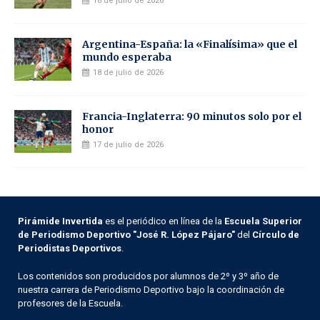
18 de julio de 2026
Argentina-España: la «Finalísima» que el
mundo esperaba
18 de julio de 2026
Francia-Inglaterra: 90 minutos solo por el
honor
17 de julio de 2026
Pirámide Invertida
es el periódico en línea de la
Escuela Superior
de Periodismo Deportivo "José R. López Pájaro"
del
Círculo de
Periodistas Deportivos
.
Los contenidos son producidos por alumnos de 2º y 3º año de
nuestra carrera de Periodismo Deportivo bajo la coordinación de
profesores de la Escuela.