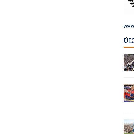
www.
ÚL