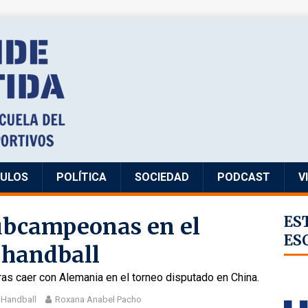
CULOS
POLÍTICA
SOCIEDAD
PODCAST
V
ubcampeonas en el
ES
ES
 handball
tras caer con Alemania en el torneo disputado en China.
,
Handball
Roxana Anabel Pacho