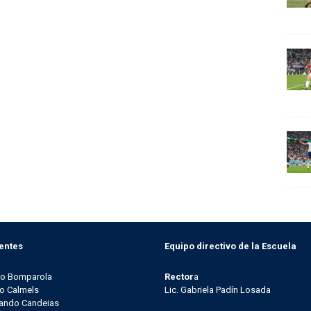
entes
Equipo directivo de la Escuela
go Bomparola
Rector
a
o Calmels
Lic. Gabriela Padín Losada
ando Candeias