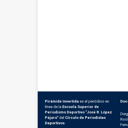
Pirámide Invertida
es el periódico en
Doc
línea de la
Escuela Superior de
Periodismo Deportivo "José R. López
Die
Pájaro"
del
Círculo de Periodistas
Rocí
Deportivos
.
Fern