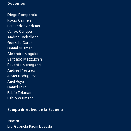
Docentes
Diego Bomparola
Rocío Calmels
Fernando Candeias
Carlos Cánepa
Andrea Carballada
Gonzalo Cores
Daniel Guzmán
Alejandro Magaldi
Santiago Mazzuchini
Eduardo Menegazzi
Andrés Prestileo
Javier Rodríguez
Ariel Ruya
Daniel Talio
Fabio Tokman
Pablo Waimann
Equipo directivo de la Escuela
Rector
a
Lic. Gabriela Padín Losada