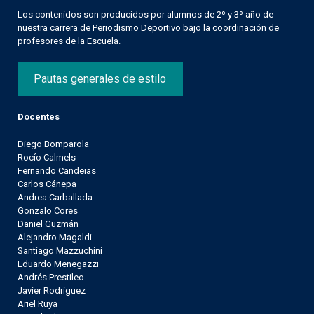
Los contenidos son producidos por alumnos de 2º y 3º año de
nuestra carrera de Periodismo Deportivo bajo la coordinación de
profesores de la Escuela.
Pautas generales de estilo
Docentes
Diego Bomparola
Rocío Calmels
Fernando Candeias
Carlos Cánepa
Andrea Carballada
Gonzalo Cores
Daniel Guzmán
Alejandro Magaldi
Santiago Mazzuchini
Eduardo Menegazzi
Andrés Prestileo
Javier Rodríguez
Ariel Ruya