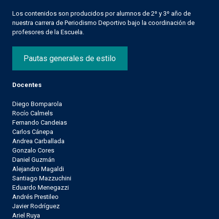
Los contenidos son producidos por alumnos de 2º y 3º año de
nuestra carrera de Periodismo Deportivo bajo la coordinación de
profesores de la Escuela.
Pautas generales de estilo
Docentes
Diego Bomparola
Rocío Calmels
Fernando Candeias
Carlos Cánepa
Andrea Carballada
Gonzalo Cores
Daniel Guzmán
Alejandro Magaldi
Santiago Mazzuchini
Eduardo Menegazzi
Andrés Prestileo
Javier Rodríguez
Ariel Ruya