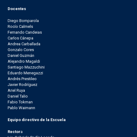
Docentes
Diego Bomparola
Rocío Calmels
Fernando Candeias
Carlos Cánepa
Andrea Carballada
Gonzalo Cores
Daniel Guzmán
Alejandro Magaldi
Santiago Mazzuchini
Eduardo Menegazzi
Andrés Prestileo
Javier Rodríguez
Ariel Ruya
Daniel Talio
Fabio Tokman
Pablo Waimann
Equipo directivo de la Escuela
Rector
a