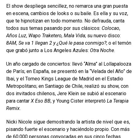
El show despliega sencillez, no remarca una gran puesta
en escena, cambios de looks o su baile. Es ella y su voz,
que te hipnotizan en todo momento. No defrauda, canta
todos sus temas pasando por sus clásicos:
Colocao
,
Años Luz
,
Wapo Traketero, Mala Vida
; su nuevo disco:
8AM, Se va 1 llegan 2 y ¿Qué le pasa conmigo?
; o el temón
que grabó junto a Los Angeles Azules:
Otra Noche
.
Un año cargado de conciertos: llevó “Alma” al Lollapalooza
de París; en España, se presentó en la “Velada del Año” de
Ibai, y el Torneo Kings League de Madrid en el Estadio
Metropolitano; en Santiago de Chile, realizó su show, con
dos invitados chilenos, Jere Klein se subió al escenario
para cantar
X Eso BB
, y Young Cister interpretó
La Terapia
Remix
.
Nicki Nicole sigue demostrando la artista de nivel que es,
pisando fuerte el escenario y haciéndolo propio. Con más
de 60.000 personas convocadas en sus cinco fechas