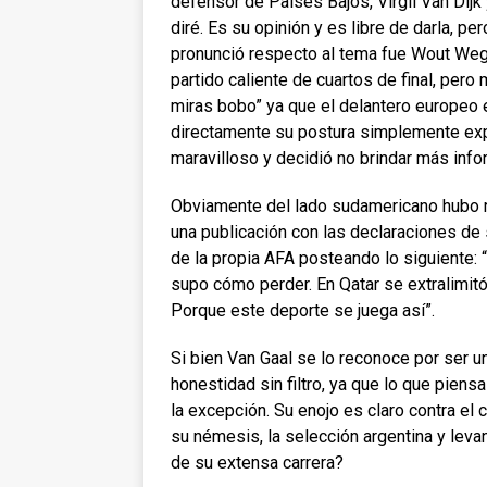
defensor de Países Bajos, Virgil Van Dij
diré. Es su opinión y es libre de darla, p
pronunció respecto al tema fue Wout Wegh
partido caliente de cuartos de final, per
miras bobo” ya que el delantero europeo e
directamente su postura simplemente ex
maravilloso y decidió no brindar más info
Obviamente del lado sudamericano hubo r
una publicación con las declaraciones d
de la propia AFA posteando lo siguiente:
supo cómo perder. En Qatar se extralimitó e
Porque este deporte se juega así”.
Si bien Van Gaal se lo reconoce por ser 
honestidad sin filtro, ya que lo que piens
la excepción. Su enojo es claro contra el 
su némesis, la selección argentina y levant
de su extensa carrera?