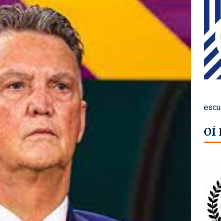
escu
OÍ