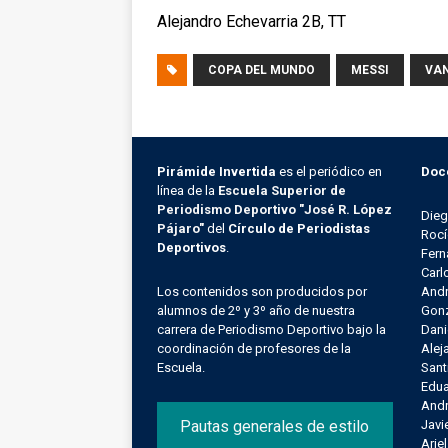
Alejandro Echevarria 2B, TT
COPA DEL MUNDO
MESSI
VA
Pirámide Invertida
es el periódico en
Doc
línea de la
Escuela Superior de
Periodismo Deportivo "José R. López
Die
Pájaro"
del
Círculo de Periodistas
Rocí
Deportivos
.
Fern
Carl
Los contenidos son producidos por
Andr
alumnos de 2º y 3º año de nuestra
Gonz
carrera de Periodismo Deportivo bajo la
Dani
coordinación de profesores de la
Alej
Escuela.
Sant
Edu
Andr
Pautas generales de estilo
Javi
Arie