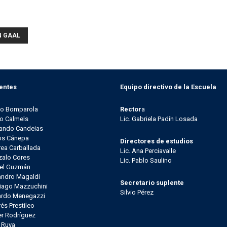
N GAAL
entes
Equipo directivo de la Escuela
go Bomparola
Rector
a
o Calmels
Lic. Gabriela Padín Losada
ando Candeias
os Cánepa
Directores de estudios
ea Carballada
Lic. Ana Perciavalle
alo Cores
Lic. Pablo Saulino
el Guzmán
andro Magaldi
Secretario suplente
iago Mazzuchini
Silvio Pérez
ardo Menegazzi
és Prestileo
er Rodríguez
l Ruya