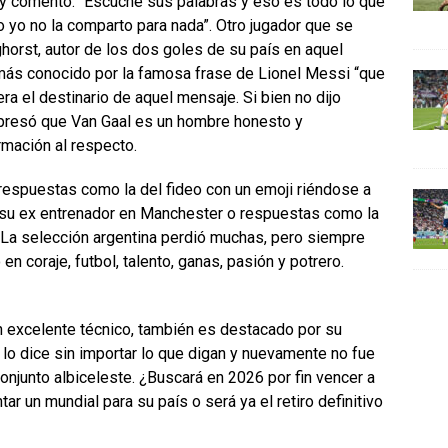
k y comentó: “Escuche sus palabras y eso es todo lo que
ero yo no la comparto para nada”. Otro jugador que se
orst, autor de los dos goles de su país en aquel
o más conocido por la famosa frase de Lionel Messi “que
ra el destinario de aquel mensaje. Si bien no dijo
presó que Van Gaal es un hombre honesto y
rmación al respecto.
espuestas como la del fideo con un emoji riéndose a
e su ex entrenador en Manchester o respuestas como la
 “La selección argentina perdió muchas, pero siempre
n coraje, futbol, talento, ganas, pasión y potrero.
un excelente técnico, también es destacado por su
a lo dice sin importar lo que digan y nuevamente no fue
conjunto albiceleste. ¿Buscará en 2026 por fin vencer a
ar un mundial para su país o será ya el retiro definitivo