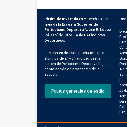
Pirámide Invertida
es el periódico en
Doc
línea de la
Escuela Superior de
Periodismo Deportivo "José R. López
Die
Pájaro"
del
Círculo de Periodistas
Rocí
Deportivos
.
Fern
Carl
Los contenidos son producidos por
Andr
alumnos de 2º y 3º año de nuestra
Gonz
carrera de Periodismo Deportivo bajo la
Dani
coordinación de profesores de la
Alej
Escuela.
Sant
Edu
Andr
Pautas generales de estilo
Javi
Arie
Dani
Fab
Pab