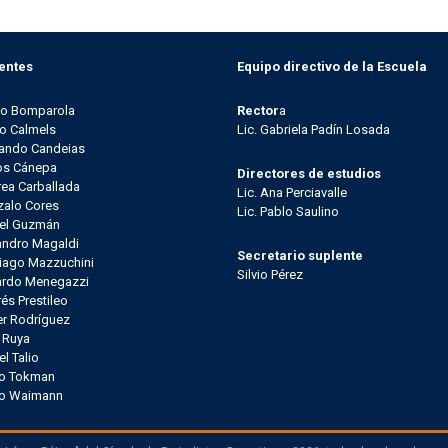
entes
Equipo directivo de la Escuela
go Bomparola
Rector
a
o Calmels
Lic. Gabriela Padín Losada
ando Candeias
os Cánepa
Directores de estudios
ea Carballada
Lic. Ana Perciavalle
alo Cores
Lic. Pablo Saulino
el Guzmán
andro Magaldi
Secretario suplente
iago Mazzuchini
Silvio Pérez
ardo Menegazzi
és Prestileo
er Rodríguez
l Ruya
el Talio
io Tokman
lo Waimann