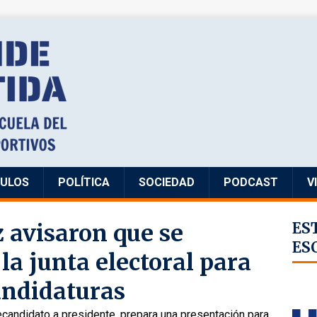
CULOS
POLÍTICA
SOCIEDAD
PODCAST
V
z avisaron que se
ES
ES
la junta electoral para
andidaturas
ecandidato a presidente, prepara una presentación para