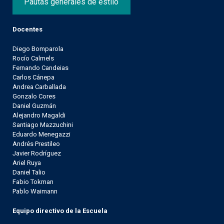
Pautas generales de estilo
Docentes
Diego Bomparola
Rocío Calmels
Fernando Candeias
Carlos Cánepa
Andrea Carballada
Gonzalo Cores
Daniel Guzmán
Alejandro Magaldi
Santiago Mazzuchini
Eduardo Menegazzi
Andrés Prestileo
Javier Rodríguez
Ariel Ruya
Daniel Talio
Fabio Tokman
Pablo Waimann
Equipo directivo de la Escuela