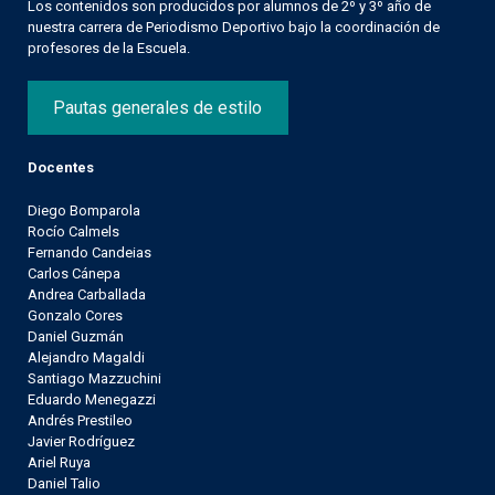
Los contenidos son producidos por alumnos de 2º y 3º año de
nuestra carrera de Periodismo Deportivo bajo la coordinación de
profesores de la Escuela.
Pautas generales de estilo
Docentes
Diego Bomparola
Rocío Calmels
Fernando Candeias
Carlos Cánepa
Andrea Carballada
Gonzalo Cores
Daniel Guzmán
Alejandro Magaldi
Santiago Mazzuchini
Eduardo Menegazzi
Andrés Prestileo
Javier Rodríguez
Ariel Ruya
Daniel Talio