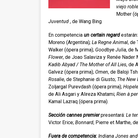
viejo robl
Mother (ó
Juventud
, de Wang Bing.
En competencia
un certain regard
estarán
Moreno (Argentina)
; La Regne Animal
, de
Walker (ópera prima);
Goodbye Julia
, de 
Flower
, de Joao Salaviza y Renée Nader
Kadib Abyad / The Mother of All Lies
, de 
Galvez (ópera prima);
Omen
, de Baloji Ts
Rosalie
, de Stephanie di Giusto;
The New 
Zoljargal Purevdash (ópera prima);
Hopel
de Ali Asgari y Alireza Khatami;
Rien à per
Kamal Lazraq (ópera prima).
Sección cannes premier
presentará:
Le te
Victor Erice;
Bonnard
, Pierre et Marthe, d
Fuera de competencia:
Indiana Jones and 