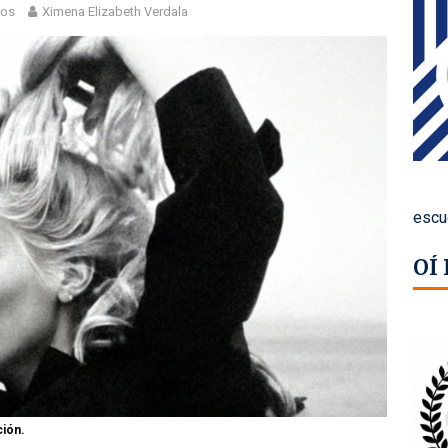
los
Ximena Elizabeth Verdala
escu
OÍ
ción.