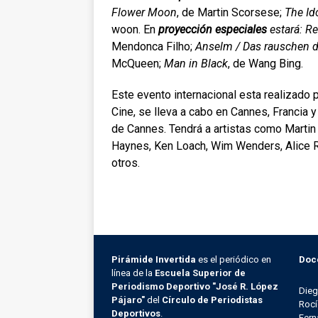
Flower Moon
, de Martin Scorsese;
The Ido
woon. En
proyección especiales
estará:
Re
Mendonca Filho;
Anselm / Das rauschen de
McQueen;
Man in Black
, de Wang Bing.
Este evento internacional esta realizado 
Cine, se lleva a cabo en Cannes, Francia 
de Cannes. Tendrá a artistas como Marti
Haynes, Ken Loach, Wim Wenders, Alice 
otros.
Pirámide Invertida
es el periódico en
Doc
línea de la
Escuela Superior de
Periodismo Deportivo "José R. López
Die
Pájaro"
del
Círculo de Periodistas
Rocí
Deportivos
.
Fern