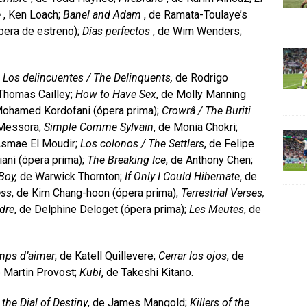
e
, Ken Loach;
Banel and Adam
, de Ramata-Toulaye’s
pera de estreno);
Días perfectos
, de Wim Wenders;
:
Los delincuentes / The Delinquents,
de Rodrigo
 Thomas Cailley;
How to Have Sex
, de Molly Manning
Mohamed Kordofani (ópera prima);
Crowrâ / The Buriti
 Messora;
Simple Comme Sylvain
, de Monia Chokri;
Asmae El Moudir;
Los colonos / The Settlers
, de Felipe
hiani (ópera prima);
The Breaking Ice
, de Anthony Chen;
Boy,
de Warwick Thornton;
If Only I Could Hibernate
, de
ess
, de Kim Chang-hoon (ópera prima);
Terrestrial Verses,
dre
, de Delphine Deloget (ópera prima);
Les Meutes
, de
mps d’aimer
, de Katell Quillevere;
Cerrar los ojos
, de
e Martin Provost;
Kubi
, de Takeshi Kitano.
the Dial of Destiny
, de James Mangold;
Killers of the