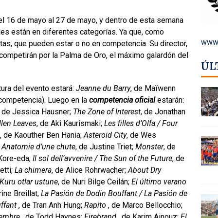
del 16 de mayo al 27 de mayo, y dentro de esta semana
ales están en diferentes categorías. Ya que, como
www.
as, que pueden estar o no en competencia. Su director,
 competirán por la Palma de Oro, el máximo galardón del
ÚL
tura del evento estará:
Jeanne du Barry
, de Maïwenn
 competencia). Luego en la
competencia oficial
estarán:
, de Jessica Hausner;
The Zone of Interest
, de Jonathan
llen Leaves
, de Aki Kaurismaki;
Les filles d’Olfa / Four
, de Kaouther Ben Hania;
Asteroid City
, de Wes
;
Anatomie d’une chute
, de Justine Triet;
Monster
, de
Kore-eda;
Il sol dell’avvenire / The Sun of the Future
, de
etti;
La chimera
, de Alice Rohrwacher;
About Dry
Kuru otlar ustune
, de Nuri Bilge Ceilán;
El último verano
rine Breillat;
La Pasión de Dodin Bouffant / La Pasión de
ffant
, de Tran Anh Hung;
Rapito
, de Marco Bellocchio;
iembre
, de Todd Haynes;
Firebrand
, de Karim Ainouz;
El