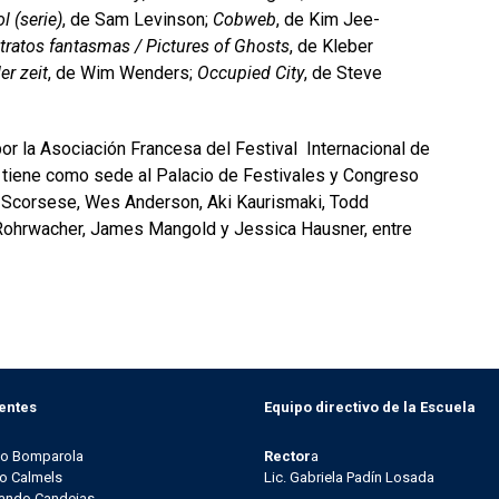
l (serie)
, de Sam Levinson;
Cobweb
, de Kim Jee-
tratos fantasmas / Pictures of Ghosts
, de Kleber
r zeit
, de Wim Wenders;
Occupied City
, de Steve
por la Asociación Francesa del Festival Internacional de
y tiene como sede al Palacio de Festivales y Congreso
n Scorsese, Wes Anderson, Aki Kaurismaki, Todd
Rohrwacher, James Mangold y Jessica Hausner, entre
entes
Equipo directivo de la Escuela
go Bomparola
Rector
a
o Calmels
Lic. Gabriela Padín Losada
ando Candeias