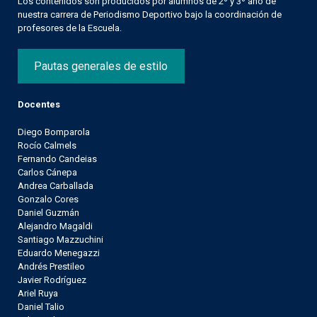
Los contenidos son producidos por alumnos de 2º y 3º año de
nuestra carrera de Periodismo Deportivo bajo la coordinación de
profesores de la Escuela.
Pautas generales de estilo
Docentes
Diego Bomparola
Rocío Calmels
Fernando Candeias
Carlos Cánepa
Andrea Carballada
Gonzalo Cores
Daniel Guzmán
Alejandro Magaldi
Santiago Mazzuchini
Eduardo Menegazzi
Andrés Prestileo
Javier Rodríguez
Ariel Ruya
Daniel Talio