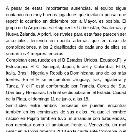
A pesar de estas importantes ausencias, el equipo sigue
contando con muy buenos jugadores que invitan a pensar que
repetir lo ocurrido en diciembre por la Mayor, es posible. El
grupo de la Argentina es el siguiente: Uzbekistán, Guatemala y
Nueva Zelanda. A priori, los rivales para esta fase parecen ser
accesibles, teniendo en cuenta además que en caso de
complicaciones, a los 2 clasificados de cada uno de ellos se
suman los 4 mejores terceros.
Completan esta rueda: en el B Estados Unidos, Ecuador,Fiji y
Eslovaquia. El C, Senegal, Japón, Israel y Colombia. El D,
Italia, Brasil, Nigeria y República Dominicana, uno de los más
fuertes. En el E se encuentran Uruguay, Irak, Inglaterra y
Túnez. Y el F está conformado por Francia, Corea del Sur,
Gambia y Honduras. La final se disputará en el Estadio Ciudad
de la Plata, el domingo 11 de junio, a las 18.
Similitudes entre ambos procesos se pueden encontrar
también en los comienzos de sus ciclos. Ya que el hombre
nacido en Pujato también tuvo un arranque con turbulencias,
con derrotas como el amistoso frente a Venezuela, un mal
debut en la Copa América 2019 en la caída ante Colombia, o el