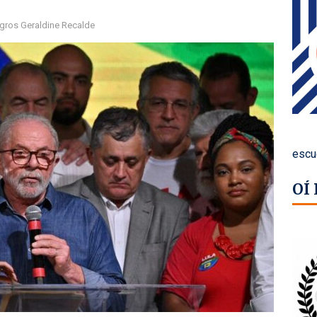
gros Geraldine Recalde
escu
OÍ