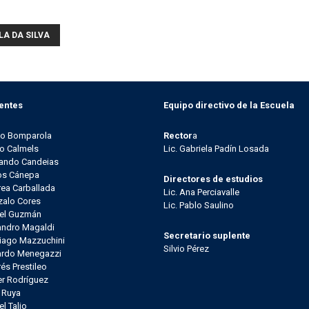
LA DA SILVA
entes
Equipo directivo de la Escuela
go Bomparola
Rector
a
o Calmels
Lic. Gabriela Padín Losada
ando Candeias
os Cánepa
Directores de estudios
ea Carballada
Lic. Ana Perciavalle
alo Cores
Lic. Pablo Saulino
el Guzmán
andro Magaldi
Secretario suplente
iago Mazzuchini
Silvio Pérez
ardo Menegazzi
és Prestileo
er Rodríguez
l Ruya
el Talio