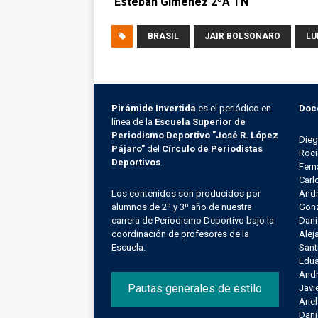
Esteban Gimenez 2ºA TN
BRASIL
JAIR BOLSONARO
LU
Pirámide Invertida
es el periódico en
Doc
línea de la
Escuela Superior de
Periodismo Deportivo "José R. López
Die
Pájaro"
del
Círculo de Periodistas
Rocí
Deportivos
.
Fern
Carl
Los contenidos son producidos por
Andr
alumnos de 2º y 3º año de nuestra
Gonz
carrera de Periodismo Deportivo bajo la
Dani
coordinación de profesores de la
Alej
Escuela.
Sant
Edu
Andr
Pautas generales de estilo
Javi
Arie
Dani