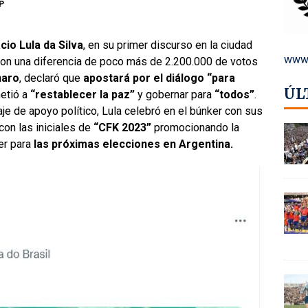
FP
cio Lula da Silva
, en su primer discurso en la ciudad
www.
on una diferencia de poco más de 2.200.000 de votos
naro
, declaró que
apostará por el diálogo “para
ÚL
etió a
“restablecer la paz”
y gobernar para
“todos”
.
aje de apoyo político, Lula celebró en el búnker con sus
con las iniciales de
“CFK 2023”
promocionando la
er para
las próximas elecciones en Argentina.