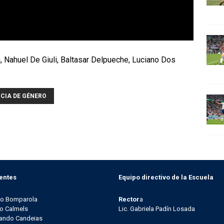
, Nahuel De Giuli, Baltasar Delpueche, Luciano Dos
CIA DE GÉNERO
entes
Equipo directivo de la Escuela
go Bomparola
Rector
a
o Calmels
Lic. Gabriela Padín Losada
ando Candeias