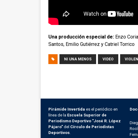
Una producción especial de:
Enzo Coria
Santos, Emilio Gutiérrez y Catriel Torrico
NI UNA MENOS
VIDEO
VIOLEN
Pirámide Invertida
es el periódico en
Doc
línea de la
Escuela Superior de
Periodismo Deportivo "José R. López
Die
Pájaro"
del
Círculo de Periodistas
Rocí
Deportivos
.
Fern