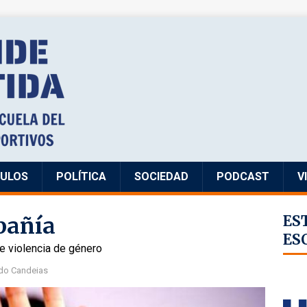
CULOS
POLÍTICA
SOCIEDAD
PODCAST
V
pañía
ES
ES
e violencia de género
do Candeias