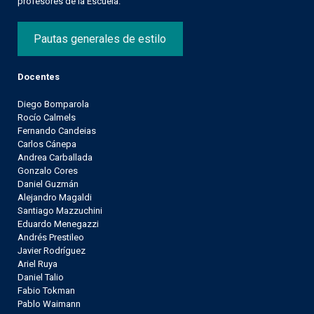
profesores de la Escuela.
Pautas generales de estilo
Docentes
Diego Bomparola
Rocío Calmels
Fernando Candeias
Carlos Cánepa
Andrea Carballada
Gonzalo Cores
Daniel Guzmán
Alejandro Magaldi
Santiago Mazzuchini
Eduardo Menegazzi
Andrés Prestileo
Javier Rodríguez
Ariel Ruya
Daniel Talio
Fabio Tokman
Pablo Waimann