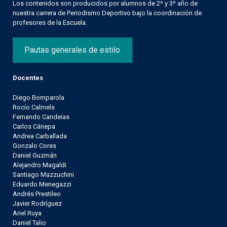
Los contenidos son producidos por alumnos de 2º y 3º año de
nuestra carrera de Periodismo Deportivo bajo la coordinación de
profesores de la Escuela.
Pautas generales de estilo
Docentes
Diego Bomparola
Rocío Calmels
Fernando Candeias
Carlos Cánepa
Andrea Carballada
Gonzalo Cores
Daniel Guzmán
Alejandro Magaldi
Santiago Mazzuchini
Eduardo Menegazzi
Andrés Prestileo
Javier Rodríguez
Ariel Ruya
Daniel Talio