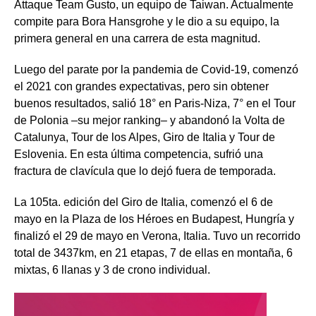
Attaque Team Gusto,
un equipo de Taiwan.
Actualmente
compite para Bora Hansgrohe y le dio a su equipo
,
la
primera general en una carrera
de esta magnitud
.
Luego del parate por la pandemia de Covid-19,
comenzó
el
2021
con grandes expectativas
,
pero
sin obtener
buenos resultados, sali
ó
18° en Paris-Niza, 7° en el Tour
de Polonia –
su mejor
ranking
– y
abandonó
la
Volta de
Catalunya, Tour de los Alpes, Giro de Italia y Tour de
Eslovenia. En esta última competencia, sufrió una
fractura de clavícula que lo dejó fuera de temporada.
La 105ta. edición del Giro de Italia, comenzó el 6 de
mayo en la Plaza de los Héroes en Budapest, Hungría y
finalizó el 29 de mayo en Verona, Italia. Tuvo un recorrido
total de 3437km, en 21 etapas, 7 de ellas en montaña, 6
mixtas, 6 llanas y 3 de crono individual.