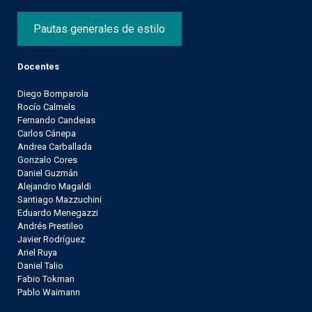
Pautas generales de estilo
Docentes
Diego Bomparola
Rocío Calmels
Fernando Candeias
Carlos Cánepa
Andrea Carballada
Gonzalo Cores
Daniel Guzmán
Alejandro Magaldi
Santiago Mazzuchini
Eduardo Menegazzi
Andrés Prestileo
Javier Rodríguez
Ariel Ruya
Daniel Talio
Fabio Tokman
Pablo Waimann