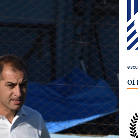
escu
OÍ