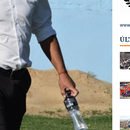
www.
ÚL