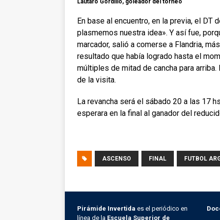
Lautaro Gordillo, goleador del torneo
En base al encuentro, en la previa, el DT 
plasmemos nuestra idea». Y así fue, porq
marcador, salió a comerse a Flandria, má
resultado que había logrado hasta el mom
múltiples de mitad de cancha para arriba. 
de la visita.
La revancha será el sábado 20 a las 17 hs.
esperara en la final al ganador del reducid
ASCENSO
FINAL
FUTBOL AR
Pirámide Invertida
es el periódico en
Doc
línea de la
Escuela Superior de