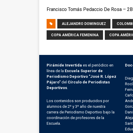
Francisco Tomás Pedaccio De Rosa – 2B
ALEJANDRO DOMINGUEZ
COLOMB
COPA AMÉRICA FEMENINA
COPA AMÉRI
Pirámide Invertida
es el periódico en
Doc
línea de la
Escuela Superior de
Periodismo Deportivo "José R. López
Die
Pájaro"
del
Círculo de Periodistas
Rocí
Deportivos
.
Fern
Carl
Los contenidos son producidos por
Andr
alumnos de 2º y 3º año de nuestra
Gonz
carrera de Periodismo Deportivo bajo la
Dani
coordinación de profesores de la
Alej
Escuela.
Sant
Edu