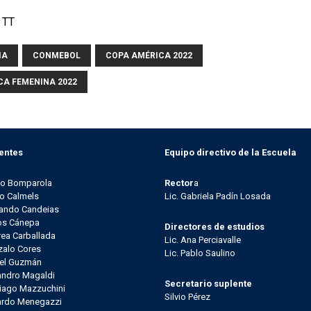
 TT
IA
CONMEBOL
COPA AMÉRICA 2022
CA FEMENINA 2022
entes
Equipo directivo de la Escuela
go Bomparola
Rector
a
o Calmels
Lic. Gabriela Padín Losada
ando Candeias
os Cánepa
Directores de estudios
ea Carballada
Lic. Ana Perciavalle
alo Cores
Lic. Pablo Saulino
el Guzmán
andro Magaldi
Secretario suplente
iago Mazzuchini
Silvio Pérez
ardo Menegazzi