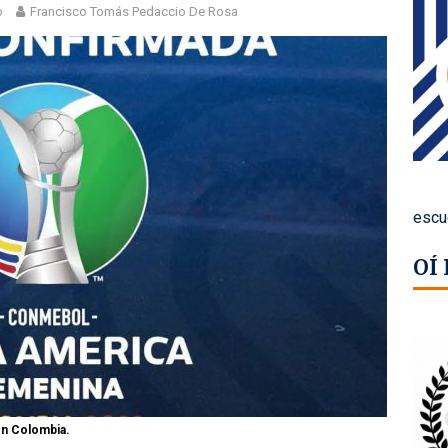
o
Francisco Tomás Pedaccio De Rosa
escu
OÍ
en Colombia.