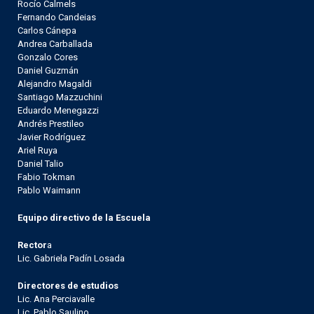
Rocío Calmels
Fernando Candeias
Carlos Cánepa
Andrea Carballada
Gonzalo Cores
Daniel Guzmán
Alejandro Magaldi
Santiago Mazzuchini
Eduardo Menegazzi
Andrés Prestileo
Javier Rodríguez
Ariel Ruya
Daniel Talio
Fabio Tokman
Pablo Waimann
Equipo directivo de la Escuela
Rector
a
Lic. Gabriela Padín Losada
Directores de estudios
Lic. Ana Perciavalle
Lic. Pablo Saulino