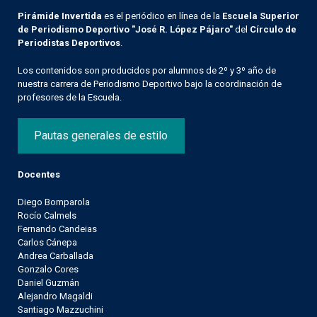
Pirámide Invertida
es el periódico en línea de la
Escuela Superior
de Periodismo Deportivo "José R. López Pájaro"
del
Círculo de
Periodistas Deportivos
.
Los contenidos son producidos por alumnos de 2º y 3º año de
nuestra carrera de Periodismo Deportivo bajo la coordinación de
profesores de la Escuela.
Pautas generales de estilo
Docentes
Diego Bomparola
Rocío Calmels
Fernando Candeias
Carlos Cánepa
Andrea Carballada
Gonzalo Cores
Daniel Guzmán
Alejandro Magaldi
Santiago Mazzuchini