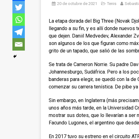
20 de octubre de 2021
Tenis
Sebasti
La etapa dorada del Big Three (Novak Djo
llegando a su fin, y es allí donde nuevos 
que dejen. Daniil Medvedev, Alexander Zv
son algunos de los que figuran como máxi
grito de un tapado, que salió de las sombr
Se trata de Cameron Norrie. Su padre Davi
Johannesburgo, Sudáfrica. Pero a los po
banderas para elegir, se quedó con la de Gr
comenzar su carrera tenística. De pibe ya
Sin embargo, en Inglaterra (más precis
unos años más tarde, en la Universidad C
mostrar sus dotes, que lo llevarían a ser 
Facundo Lugones, el argentino que desde 
En 2017 tuvo su estreno en el circuito AT