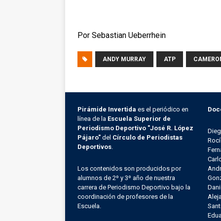
Por Sebastian Ueberrhein
ANDY MURRAY
ATP
CAMERON
Pirámide Invertida
es el periódico en
Doc
línea de la
Escuela Superior de
Periodismo Deportivo "José R. López
Die
Pájaro"
del
Círculo de Periodistas
Rocí
Deportivos
.
Fern
Carl
Los contenidos son producidos por
Andr
alumnos de 2º y 3º año de nuestra
Gonz
carrera de Periodismo Deportivo bajo la
Dani
coordinación de profesores de la
Alej
Escuela.
Sant
Edu