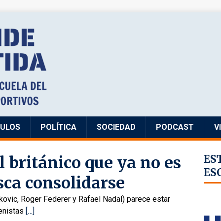
CULOS
POLÍTICA
SOCIEDAD
PODCAST
V
 británico que ya no es
ES
ES
ca consolidarse
kovic, Roger Federer y Rafael Nadal) parece estar
tenistas
[…]