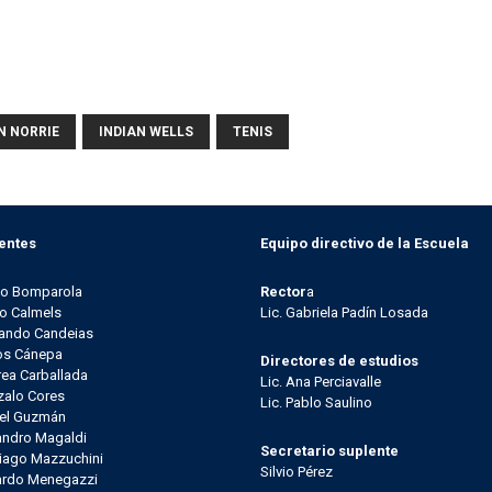
 NORRIE
INDIAN WELLS
TENIS
entes
Equipo directivo de la Escuela
go Bomparola
Rector
a
o Calmels
Lic. Gabriela Padín Losada
ando Candeias
os Cánepa
Directores de estudios
ea Carballada
Lic. Ana Perciavalle
alo Cores
Lic. Pablo Saulino
el Guzmán
andro Magaldi
Secretario suplente
iago Mazzuchini
Silvio Pérez
ardo Menegazzi