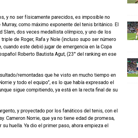
tos, y no ser físicamente parecidos, es imposible no
e Murray, como máximo exponente del tenis británico. El
 Slam, dos veces medallista olímpico, y uno de los
 triple de Roger, Rafa y Nole (incluso supo ser número
ie, cuando este debió jugar de emergencia en la Copa
 español Roberto Bautista Agut, (23° del ranking en ese
resultado/remontadas que he visto en mucho tiempo en
orrie y todo el equipo”, es lo que había expresado el
que sigue compitiendo, ya está en la recta final de su
gento, y proyectado por los fanáticos del tenis, con el
ay. Cameron Norrie, que ya no tiene edad de promesa,
ar su huella. Ya dio el primer paso, ahora empieza el