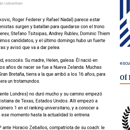
án Ueberrhein
kovic, Roger Federer y Rafael Nadal) parece estar
tenistas surgen y batallan para quedarse con el trono
erev, Stefano Tsitsipas, Andrey Rublev, Dominic Thiem
mos candidatos, y el último domingo hubo un fuerte
as y avisó que va a dar pelea.
d, escocés. Su madre, Helen, galesa. Él nació en
escu
cos años de nacer se fue a Nueva Zelanda. Muchas
an Bretaña, tierra a la que arribó a los 16 años, para
OÍ
 era un trotamundos.
amente Londres) no duró mucho y su camino empezó
ristiana de Texas, Estados Unidos. Allí empezó a
número 1 en el ranking universitario, y a conocer a
ese momento hasta la actualidad lo entrena.
P ante Horacio Zeballos, compatriota de su coach: le