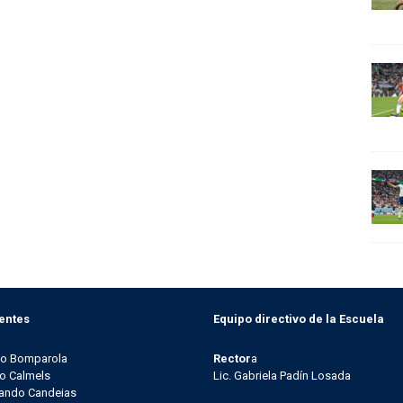
entes
Equipo directivo de la Escuela
go Bomparola
Rector
a
o Calmels
Lic. Gabriela Padín Losada
ando Candeias