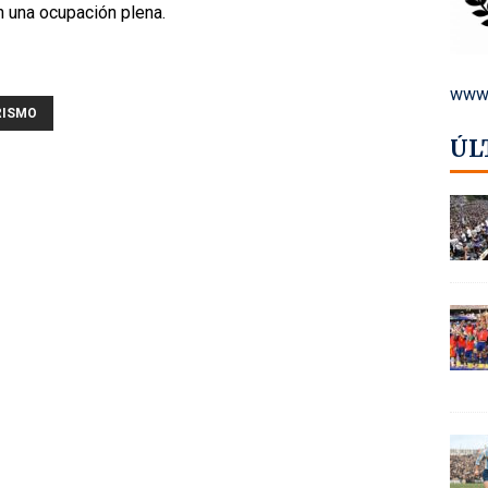
n una ocupación plena.
www.
RISMO
ÚL