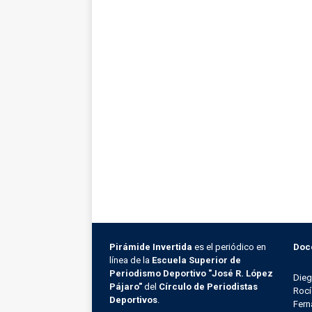
Pirámide Invertida
es el periódico en
Doc
línea de la
Escuela Superior de
Periodismo Deportivo "José R. López
Die
Pájaro"
del
Círculo de Periodistas
Rocí
Deportivos
.
Fern