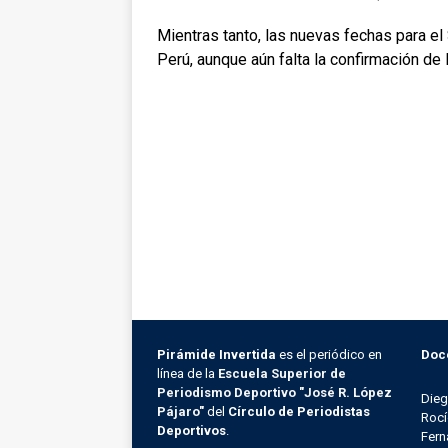
Mientras tanto, las nuevas fechas para e
Perú,
aunque aún falta la confirmación de
Pirámide Invertida
es el periódico en
Doc
línea de la
Escuela Superior de
Periodismo Deportivo "José R. López
Die
Pájaro"
del
Círculo de Periodistas
Rocí
Deportivos
.
Fern