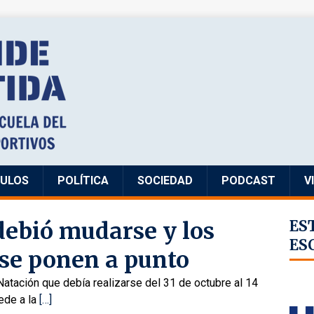
CULOS
POLÍTICA
SOCIEDAD
PODCAST
V
ebió mudarse y los
ES
ES
 se ponen a punto
tación que debía realizarse del 31 de octubre al 14
ede a la
[…]