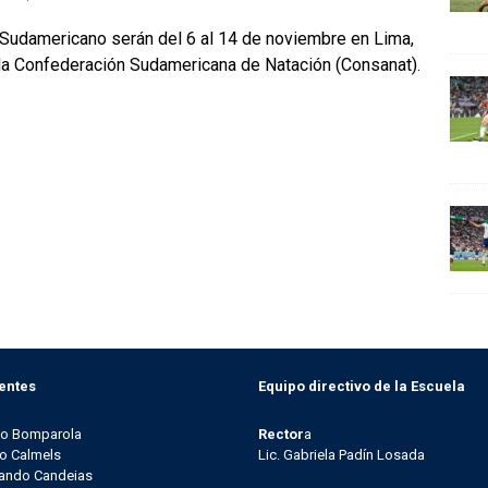
l Sudamericano serán del 6 al 14 de noviembre en Lima,
 la Confederación Sudamericana de Natación (Consanat).
entes
Equipo directivo de la Escuela
go Bomparola
Rector
a
o Calmels
Lic. Gabriela Padín Losada
ando Candeias