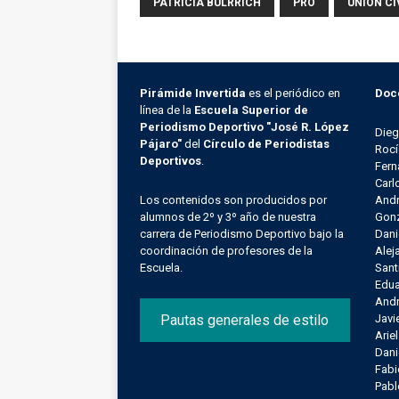
PATRICIA BULRRICH
PRO
UNIÓN CÍ
Pirámide Invertida
es el periódico en
Doc
línea de la
Escuela Superior de
Periodismo Deportivo "José R. López
Die
Pájaro"
del
Círculo de Periodistas
Rocí
Deportivos
.
Fern
Carl
Los contenidos son producidos por
Andr
alumnos de 2º y 3º año de nuestra
Gonz
carrera de Periodismo Deportivo bajo la
Dani
coordinación de profesores de la
Alej
Escuela.
Sant
Edu
Andr
Pautas generales de estilo
Javi
Arie
Dani
Fab
Pab