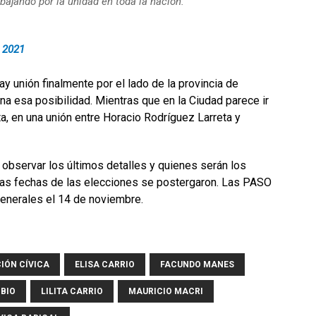
bajando por la unidad en toda la nación.
, 2021
y unión finalmente por el lado de la provincia de
a esa posibilidad. Mientras que en la Ciudad parece ir
a, en una unión entre Horacio Rodríguez Larreta y
observar los últimos detalles y quienes serán los
las fechas de las elecciones se postergaron. Las PASO
generales el 14 de noviembre.
IÓN CÍVICA
ELISA CARRIO
FACUNDO MANES
BIO
LILITA CARRIO
MAURICIO MACRI