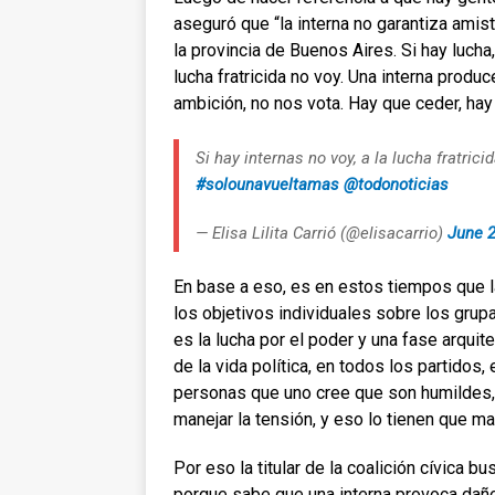
aseguró que “la interna no garantiza amist
la provincia de Buenos Aires. Si hay lucha,
lucha fratricida no voy. Una interna prod
ambición, no nos vota. Hay que ceder, hay
Si hay internas no voy, a la lucha fratri
#solounavueltamas
@todonoticias
— Elisa Lilita Carrió (@elisacarrio)
June 2
En base a eso, es en estos tiempos que 
los objetivos individuales sobre los grupa
es la lucha por el poder y una fase arqui
de la vida política, en todos los partidos
personas que uno cree que son humildes,
manejar la tensión, y eso lo tienen que ma
Por eso la titular de la coalición cívica 
porque sabe que una interna provoca daño