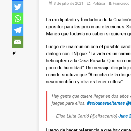
3 de julio de 2021
Política
Francisco
La ex diputado y fundadora de la Coalición
opositor para las próximas elecciones. 
Manes que todavía no saben si quieren ge
Luego de una reunión con el posible candid
diálogo con TN) que: “La vida es un camin
helicóptero a la Casa Rosada. Que sin cono
poco de humildad”. Un mensaje dirigido j
cuando sostuvo que “A mucha de la dirigenc
neurocientífico y otra es tener cultura”.
Hay gente que quiere llegar en dos años 
juegan para ellos.
#solounavueltamas
@t
— Elisa Lilita Carrió (@elisacarrio)
June 2
Luego de hacer referencia a que hay gente 