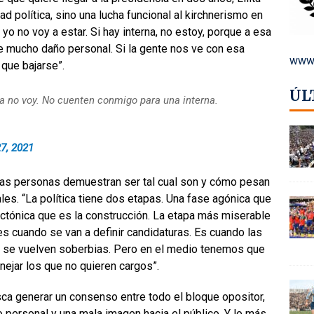
ad política, sino una lucha funcional al kirchnerismo en
 yo no voy a estar. Si hay interna, no estoy, porque a esa
uce mucho daño personal. Si la gente nos ve con esa
www.
 que bajarse”.
ÚL
cida no voy. No cuenten conmigo para una interna.
7, 2021
las personas demuestran ser tal cual son y cómo pesan
les. “La política tiene dos etapas. Una fase agónica que
tectónica que es la construcción. La etapa más miserable
, es cuando se van a definir candidaturas. Es cuando las
 se vuelven soberbias. Pero en el medio tenemos que
nejar los que no quieren cargos”.
busca generar un consenso entre todo el bloque opositor,
 personal y una mala imagen hacia el público. Y lo más