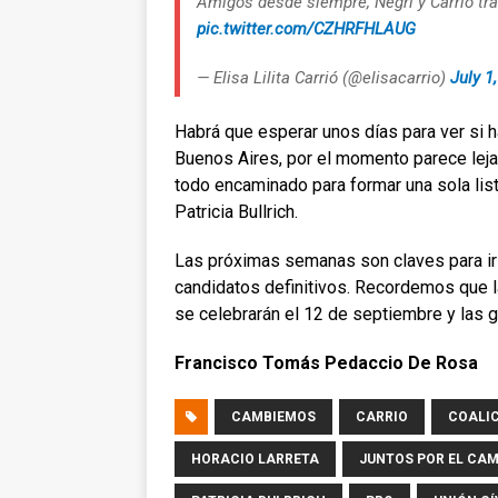
Amigos desde siempre, Negri y Carrió tra
pic.twitter.com/CZHRFHLAUG
— Elisa Lilita Carrió (@elisacarrio)
July 1
Habrá que esperar unos días para ver si ha
Buenos Aires, por el momento parece lejan
todo encaminado para formar una sola list
Patricia Bullrich.
Las próximas semanas son claves para ir 
candidatos definitivos. Recordemos que 
se celebrarán el 12 de septiembre y las 
Francisco Tomás Pedaccio De Rosa
CAMBIEMOS
CARRIO
COALIC
HORACIO LARRETA
JUNTOS POR EL CAM