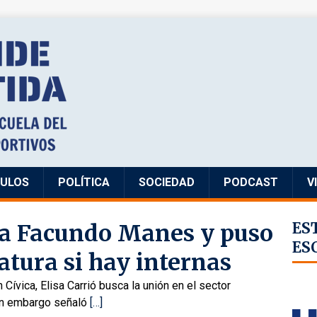
CULOS
POLÍTICA
SOCIEDAD
PODCAST
V
ó a Facundo Manes y puso
ES
ES
atura si hay internas
 Cívica, Elisa Carrió busca la unión en el sector
Sin embargo señaló
[…]