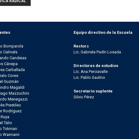
VICA RADICAL
entes
Equipo directivo de la Escuela
go Bomparola
Rector
a
o Calmels
Lic. Gabriela Padín Losada
ando Candeias
os Cánepa
Directores de estudios
ea Carballada
Lic. Ana Perciavalle
alo Cores
Lic. Pablo Saulino
el Guzmán
andro Magaldi
Secretario suplente
iago Mazzuchini
Silvio Pérez
ardo Menegazzi
és Prestileo
er Rodríguez
l Ruya
el Talio
io Tokman
lo Waimann