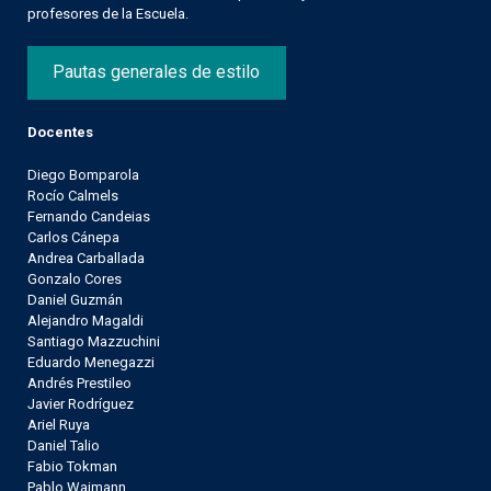
profesores de la Escuela.
Pautas generales de estilo
Docentes
Diego Bomparola
Rocío Calmels
Fernando Candeias
Carlos Cánepa
Andrea Carballada
Gonzalo Cores
Daniel Guzmán
Alejandro Magaldi
Santiago Mazzuchini
Eduardo Menegazzi
Andrés Prestileo
Javier Rodríguez
Ariel Ruya
Daniel Talio
Fabio Tokman
Pablo Waimann