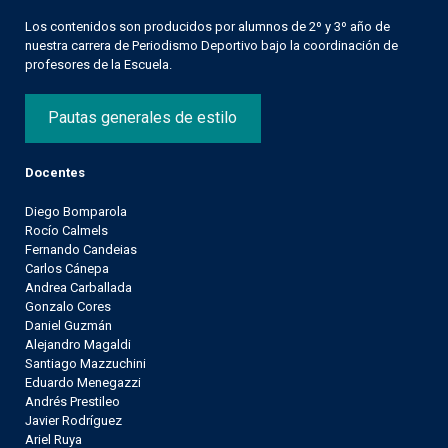
Los contenidos son producidos por alumnos de 2º y 3º año de
nuestra carrera de Periodismo Deportivo bajo la coordinación de
profesores de la Escuela.
Pautas generales de estilo
Docentes
Diego Bomparola
Rocío Calmels
Fernando Candeias
Carlos Cánepa
Andrea Carballada
Gonzalo Cores
Daniel Guzmán
Alejandro Magaldi
Santiago Mazzuchini
Eduardo Menegazzi
Andrés Prestileo
Javier Rodríguez
Ariel Ruya