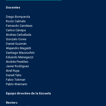
Docentes
Diego Bomparola
Rocío Calmels
Fernando Candeias
Carlos Cánepa
Andrea Carballada
Gonzalo Cores
Daniel Guzmán
Alejandro Magaldi
Santiago Mazzuchini
Eduardo Menegazzi
Andrés Prestileo
Javier Rodríguez
Ariel Ruya
Daniel Talio
Fabio Tokman
Pablo Waimann
Equipo directivo de la Escuela
Rector
a