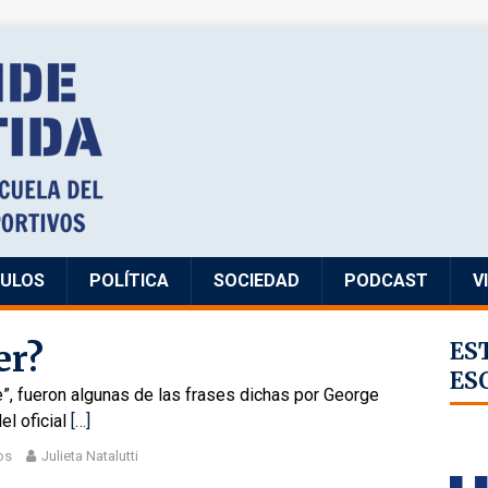
CULOS
POLÍTICA
SOCIEDAD
PODCAST
V
er?
ES
ES
”, fueron algunas de las frases dichas por George
l oficial
[…]
os
Julieta Natalutti