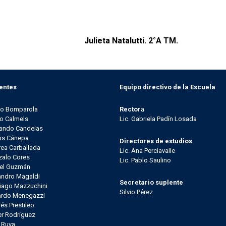
talutti. 2°A TM.
entes
Equipo directivo de la Escuela
go Bomparola
Rector
a
o Calmels
Lic. Gabriela Padín Losada
ando Candeias
os Cánepa
Directores de estudios
ea Carballada
Lic. Ana Perciavalle
alo Cores
Lic. Pablo Saulino
el Guzmán
andro Magaldi
Secretario suplente
iago Mazzuchini
Silvio Pérez
ardo Menegazzi
és Prestileo
er Rodríguez
l Ruya