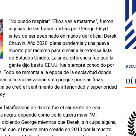
“No puedo respirar” “Ellos van a matarme”, fueron
algunas de las frases dichas por George Floyd
antes de ser asesinado en manos del oficial Derek
Chauvin. Año 2020, plena pandemia y una nueva
muerte por racismo para sumar a la extensa lista
de Estados Unidos. La única diferencia fue que la
gente dijo basta. EE.UU. fue siempre conocido por
escu
. Todo se remonta a la época de la esclavitud donde
das a la esclavización solo porque poseían “más
OÍ
hí se creó el sentimiento de inferioridad y superioridad
oy.
 falsificación de dinero fue el causante de esa
na negra, depende como se lo quiera mirar. “Mi
 diciendo George mientras que Derek, sin culpa alguna,
enó que, el movimiento creado en 2013 por la muerte