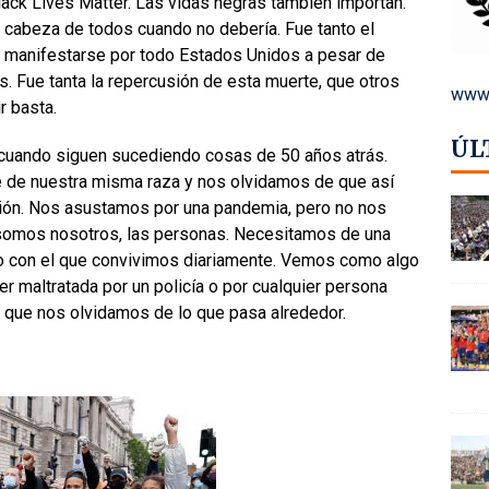
Black Lives Matter. Las vidas negras también importan.
 cabeza de todos cuando no debería. Fue tanto el
 a manifestarse por todo Estados Unidos a pesar de
s. Fue tanta la repercusión de esta muerte, que otros
www.
r basta.
ÚL
cuando siguen sucediendo cosas de 50 años atrás.
e de nuestra misma raza y nos olvidamos de que así
ción. Nos asustamos por una pandemia, pero no nos
somos nosotros, las personas. Necesitamos de una
io con el que convivimos diariamente. Vemos como algo
er maltratada po
r un policía o por cualquier persona
que nos olvidamos de lo que pasa alrededor.