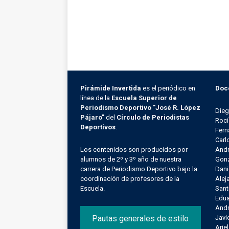
Julieta Na
Pirámide Invertida
es el periódico en
Doc
línea de la
Escuela Superior de
Periodismo Deportivo "José R. López
Die
Pájaro"
del
Círculo de Periodistas
Rocí
Deportivos
.
Fern
Carl
Los contenidos son producidos por
Andr
alumnos de 2º y 3º año de nuestra
Gonz
carrera de Periodismo Deportivo bajo la
Dani
coordinación de profesores de la
Alej
Escuela.
Sant
Edu
Andr
Pautas generales de estilo
Javi
Arie