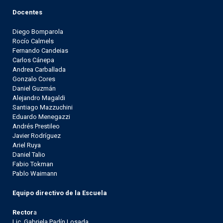
Docentes
Diego Bomparola
Rocío Calmels
Fernando Candeias
Carlos Cánepa
Andrea Carballada
Gonzalo Cores
Daniel Guzmán
Alejandro Magaldi
Santiago Mazzuchini
Eduardo Menegazzi
Andrés Prestileo
Javier Rodríguez
Ariel Ruya
Daniel Talio
Fabio Tokman
Pablo Waimann
Equipo directivo de la Escuela
Rector
a
Lic. Gabriela Padín Losada