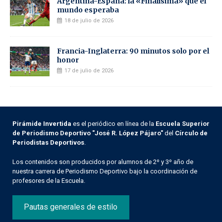
Argentina-España: la «Finalísima» que el
mundo esperaba
18 de julio de 2026
Francia-Inglaterra: 90 minutos solo por el
honor
17 de julio de 2026
Pirámide Invertida
es el periódico en línea de la
Escuela Superior
de Periodismo Deportivo "José R. López Pájaro"
del
Círculo de
Periodistas Deportivos
.
Los contenidos son producidos por alumnos de 2º y 3º año de
nuestra carrera de Periodismo Deportivo bajo la coordinación de
profesores de la Escuela.
Pautas generales de estilo