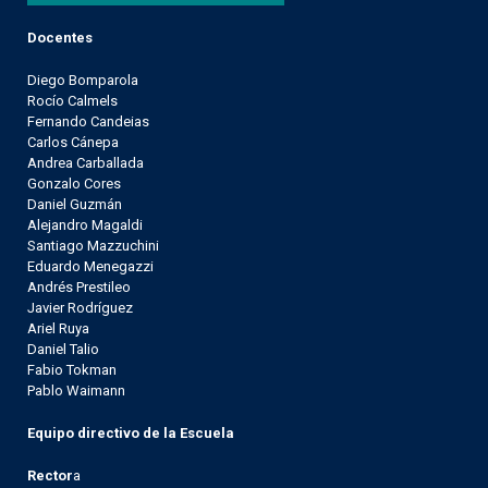
Docentes
Diego Bomparola
Rocío Calmels
Fernando Candeias
Carlos Cánepa
Andrea Carballada
Gonzalo Cores
Daniel Guzmán
Alejandro Magaldi
Santiago Mazzuchini
Eduardo Menegazzi
Andrés Prestileo
Javier Rodríguez
Ariel Ruya
Daniel Talio
Fabio Tokman
Pablo Waimann
Equipo directivo de la Escuela
Rector
a