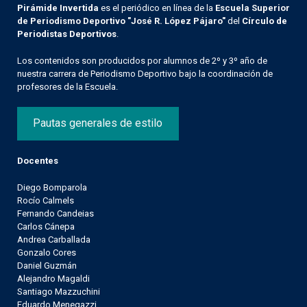
Pirámide Invertida
es el periódico en línea de la
Escuela Superior
de Periodismo Deportivo "José R. López Pájaro"
del
Círculo de
Periodistas Deportivos
.
Los contenidos son producidos por alumnos de 2º y 3º año de
nuestra carrera de Periodismo Deportivo bajo la coordinación de
profesores de la Escuela.
Pautas generales de estilo
Docentes
Diego Bomparola
Rocío Calmels
Fernando Candeias
Carlos Cánepa
Andrea Carballada
Gonzalo Cores
Daniel Guzmán
Alejandro Magaldi
Santiago Mazzuchini
Eduardo Menegazzi