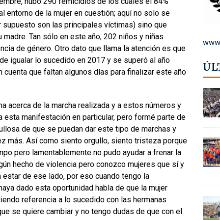
iembre, hubo 290 femicidios de los cuales el 84%
 entorno de la mujer en cuestión; aquí no solo se
 supuesto son las principales víctimas) sino que
u madre. Tan sólo en este año, 202 niños y niñas
www.
ncia de género. Otro dato que llama la atención es que
 de igualar lo sucedido en 2017 y se superó al año
ÚL
cuenta que faltan algunos días para finalizar este año
na acerca de la marcha realizada y a estos números y
 a esta manifestación en particular, pero formé parte de
llosa de que se puedan dar este tipo de marchas y
 más. Así como siento orgullo, siento tristeza porque
empo pero lamentablemente no pudo ayudar a frenar la
ngún hecho de violencia pero conozco mujeres que sí y
 estar de ese lado, por eso cuando tengo la
haya dado esta oportunidad habla de que la mujer
iendo referencia a lo sucedido con las hermanas
que se quiere cambiar y no tengo dudas de que con el