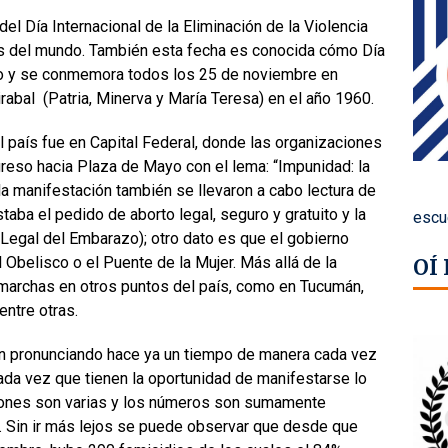
l Día Internacional de la Eliminación de la Violencia
tes del mundo. También esta fecha es conocida cómo Día
ero y se conmemora todos los 25 de noviembre en
abal (Patria, Minerva y María Teresa) en el año 1960.
 país fue en Capital Federal, donde las organizaciones
reso hacia Plaza de Mayo con el lema: “Impunidad: la
n la manifestación también se llevaron a cabo lectura de
ba el pedido de aborto legal, seguro y gratuito y la
escu
n Legal del Embarazo); otro dato es que el gobierno
belisco o el Puente de la Mujer. Más allá de la
OÍ
archas en otros puntos del país, como en Tucumán,
entre otras.
en pronunciando hace ya un tiempo de manera cada vez
da vez que tienen la oportunidad de manifestarse lo
azones son varias y los números son sumamente
. Sin ir más lejos se puede observar que desde que