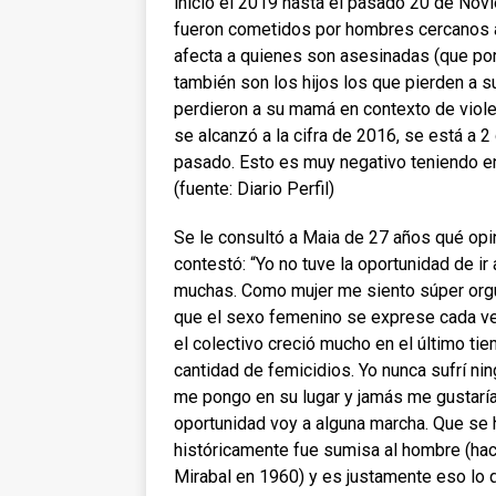
inició el 2019 hasta el pasado 20 de Nov
fueron cometidos por hombres cercanos al
afecta a quienes son asesinadas (que por
también son los hijos los que pierden a s
perdieron a su mamá en contexto de viole
se alcanzó a la cifra de 2016, se está a 2
pasado. Esto es muy negativo teniendo en 
(fuente: Diario Perfil)
Se le consultó a Maia de 27 años qué opi
contestó: “Yo no tuve la oportunidad de ir
muchas. Como mujer me siento súper orgu
que el sexo femenino se exprese cada vez
el colectivo creció mucho en el último ti
cantidad de femicidios. Yo nunca sufrí ni
me pongo en su lugar y jamás me gustaría
oportunidad voy a alguna marcha. Que se 
históricamente fue sumisa al hombre (hac
Mirabal en 1960) y es justamente eso lo 