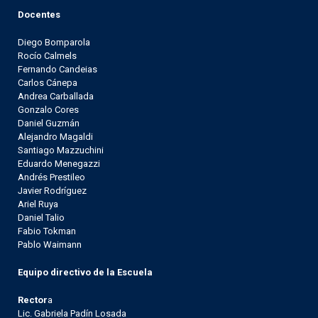
Docentes
Diego Bomparola
Rocío Calmels
Fernando Candeias
Carlos Cánepa
Andrea Carballada
Gonzalo Cores
Daniel Guzmán
Alejandro Magaldi
Santiago Mazzuchini
Eduardo Menegazzi
Andrés Prestileo
Javier Rodríguez
Ariel Ruya
Daniel Talio
Fabio Tokman
Pablo Waimann
Equipo directivo de la Escuela
Rector
a
Lic. Gabriela Padín Losada