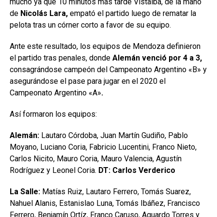
mucho ya que 10 minutos más tarde Vistalba, de la mano
de
Nicolás Lara,
empató el partido luego de rematar la
pelota tras un córner corto a favor de su equipo.
Ante este resultado, los equipos de Mendoza definieron
el partido tras penales, donde
Alemán venció por 4 a 3,
consagrándose campeón del Campeonato Argentino «B» y
asegurándose el pase para jugar en el 2020 el
Campeonato Argentino «A»
.
Así formaron los equipos:
Alemán:
Lautaro Córdoba, Juan Martín Gudiño, Pablo
Moyano, Luciano Coria, Fabricio Lucentini, Franco Nieto,
Carlos Nicito, Mauro Coria, Mauro Valencia, Agustín
Rodríguez y Leonel Coria.
DT: Carlos Verderico
La Salle:
Matías Ruiz, Lautaro Ferrero, Tomás Suarez,
Nahuel Alanis, Estanislao Luna, Tomás Ibáñez, Francisco
Ferrero, Benjamín Ortíz, Franco Caruso, Aguardo Torres y