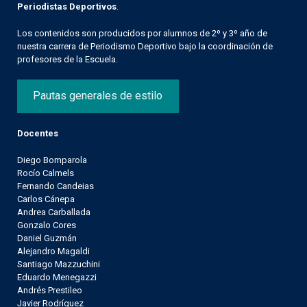
Periodistas Deportivos
.
Los contenidos son producidos por alumnos de 2º y 3º año de
nuestra carrera de Periodismo Deportivo bajo la coordinación de
profesores de la Escuela.
Pautas generales de estilo
Docentes
Diego Bomparola
Rocío Calmels
Fernando Candeias
Carlos Cánepa
Andrea Carballada
Gonzalo Cores
Daniel Guzmán
Alejandro Magaldi
Santiago Mazzuchini
Eduardo Menegazzi
Andrés Prestileo
Javier Rodríguez