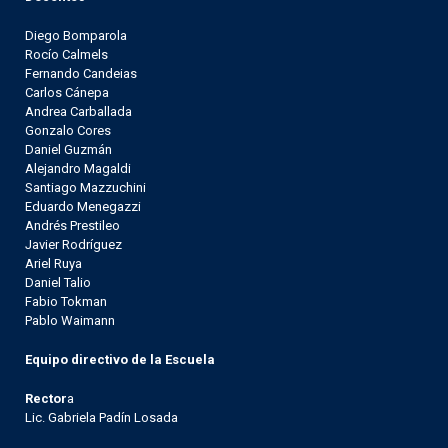
Diego Bomparola
Rocío Calmels
Fernando Candeias
Carlos Cánepa
Andrea Carballada
Gonzalo Cores
Daniel Guzmán
Alejandro Magaldi
Santiago Mazzuchini
Eduardo Menegazzi
Andrés Prestileo
Javier Rodríguez
Ariel Ruya
Daniel Talio
Fabio Tokman
Pablo Waimann
Equipo directivo de la Escuela
Rector
a
Lic. Gabriela Padín Losada