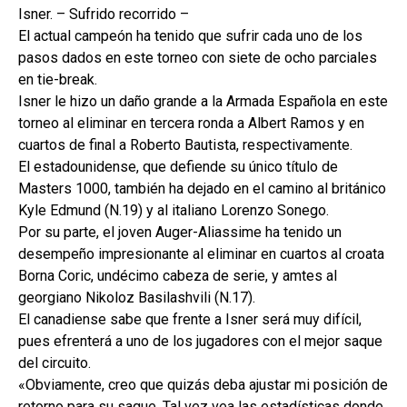
Isner. – Sufrido recorrido –
El actual campeón ha tenido que sufrir cada uno de los
pasos dados en este torneo con siete de ocho parciales
en tie-break.
Isner le hizo un daño grande a la Armada Española en este
torneo al eliminar en tercera ronda a Albert Ramos y en
cuartos de final a Roberto Bautista, respectivamente.
El estadounidense, que defiende su único título de
Masters 1000, también ha dejado en el camino al británico
Kyle Edmund (N.19) y al italiano Lorenzo Sonego.
Por su parte, el joven Auger-Aliassime ha tenido un
desempeño impresionante al eliminar en cuartos al croata
Borna Coric, undécimo cabeza de serie, y amtes al
georgiano Nikoloz Basilashvili (N.17).
El canadiense sabe que frente a Isner será muy difícil,
pues efrenterá a uno de los jugadores con el mejor saque
del circuito.
«Obviamente, creo que quizás deba ajustar mi posición de
retorno para su saque. Tal vez vea las estadísticas donde