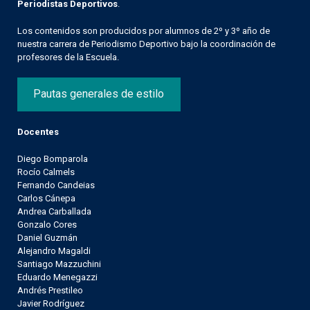
Periodistas Deportivos
.
Los contenidos son producidos por alumnos de 2º y 3º año de
nuestra carrera de Periodismo Deportivo bajo la coordinación de
profesores de la Escuela.
Pautas generales de estilo
Docentes
Diego Bomparola
Rocío Calmels
Fernando Candeias
Carlos Cánepa
Andrea Carballada
Gonzalo Cores
Daniel Guzmán
Alejandro Magaldi
Santiago Mazzuchini
Eduardo Menegazzi
Andrés Prestileo
Javier Rodríguez