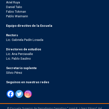
Ariel Ruya
Daniel Talio
Fabio Tokman
Pablo Waimann
Equipo directivo de la Escuela
Rector
a
Lic. Gabriela Padín Losada
Directores de estudios
Lic. Ana Perciavalle
Lic. Pablo Saulino
Secretario suplente
Silvio Pérez
Seguinos en nuestras redes
© Escuela Superior de Periodismo Deportivo "José R. López Pájaro" del