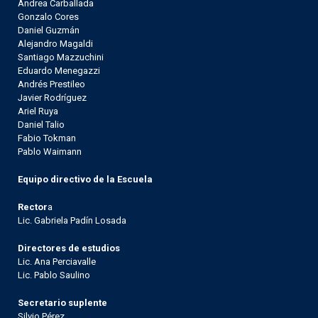
Andrea Carballada
Gonzalo Cores
Daniel Guzmán
Alejandro Magaldi
Santiago Mazzuchini
Eduardo Menegazzi
Andrés Prestileo
Javier Rodríguez
Ariel Ruya
Daniel Talio
Fabio Tokman
Pablo Waimann
Equipo directivo de la Escuela
Rector
a
Lic. Gabriela Padín Losada
Directores de estudios
Lic. Ana Perciavalle
Lic. Pablo Saulino
Secretario suplente
Silvio Pérez