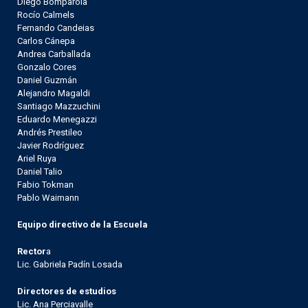
Diego Bomparola
Rocío Calmels
Fernando Candeias
Carlos Cánepa
Andrea Carballada
Gonzalo Cores
Daniel Guzmán
Alejandro Magaldi
Santiago Mazzuchini
Eduardo Menegazzi
Andrés Prestileo
Javier Rodríguez
Ariel Ruya
Daniel Talio
Fabio Tokman
Pablo Waimann
Equipo directivo de la Escuela
Rector
a
Lic. Gabriela Padín Losada
Directores de estudios
Lic. Ana Perciavalle