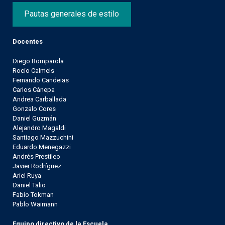
Pautas generales de estilo
Docentes
Diego Bomparola
Rocío Calmels
Fernando Candeias
Carlos Cánepa
Andrea Carballada
Gonzalo Cores
Daniel Guzmán
Alejandro Magaldi
Santiago Mazzuchini
Eduardo Menegazzi
Andrés Prestileo
Javier Rodríguez
Ariel Ruya
Daniel Talio
Fabio Tokman
Pablo Waimann
Equipo directivo de la Escuela