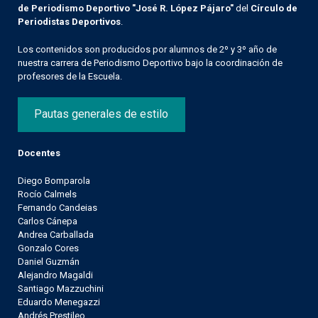
de Periodismo Deportivo "José R. López Pájaro"
del
Círculo de
Periodistas Deportivos
.
Los contenidos son producidos por alumnos de 2º y 3º año de
nuestra carrera de Periodismo Deportivo bajo la coordinación de
profesores de la Escuela.
Pautas generales de estilo
Docentes
Diego Bomparola
Rocío Calmels
Fernando Candeias
Carlos Cánepa
Andrea Carballada
Gonzalo Cores
Daniel Guzmán
Alejandro Magaldi
Santiago Mazzuchini
Eduardo Menegazzi
Andrés Prestileo