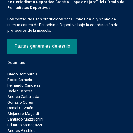
de Periodismo Deportivo "José R. López Pájaro"
del
Círculo de
Periodistas Deportivos
.
Los contenidos son producidos por alumnos de 2º y 3º año de
nuestra carrera de Periodismo Deportivo bajo la coordinación de
profesores de la Escuela.
Pautas generales de estilo
Docentes
Diego Bomparola
Rocío Calmels
Fernando Candeias
Carlos Cánepa
Andrea Carballada
Gonzalo Cores
Daniel Guzmán
Alejandro Magaldi
Santiago Mazzuchini
Eduardo Menegazzi
Andrés Prestileo