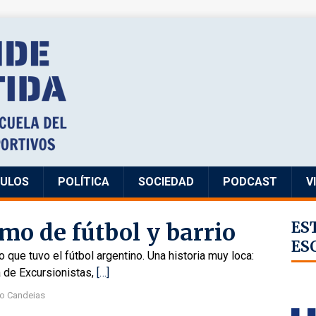
CULOS
POLÍTICA
SOCIEDAD
PODCAST
V
o de fútbol y barrio
ES
ES
que tuvo el fútbol argentino. Una historia muy loca:
a de Excursionistas,
[…]
o Candeias