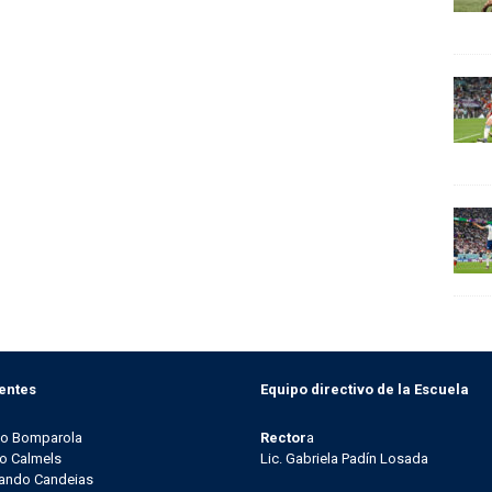
entes
Equipo directivo de la Escuela
go Bomparola
Rector
a
o Calmels
Lic. Gabriela Padín Losada
ando Candeias