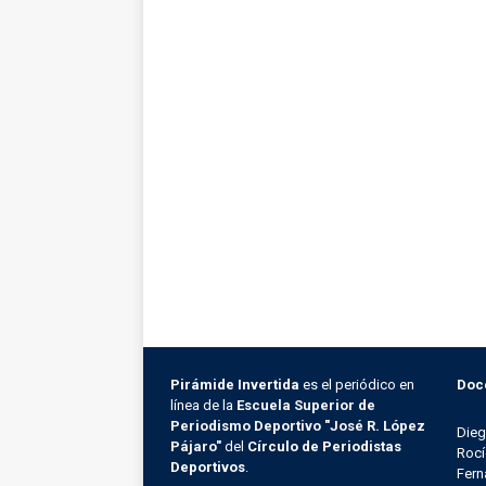
Pirámide Invertida
es el periódico en
Doc
línea de la
Escuela Superior de
Periodismo Deportivo "José R. López
Die
Pájaro"
del
Círculo de Periodistas
Rocí
Deportivos
.
Fern