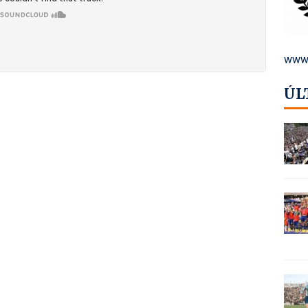
www.
ÚL